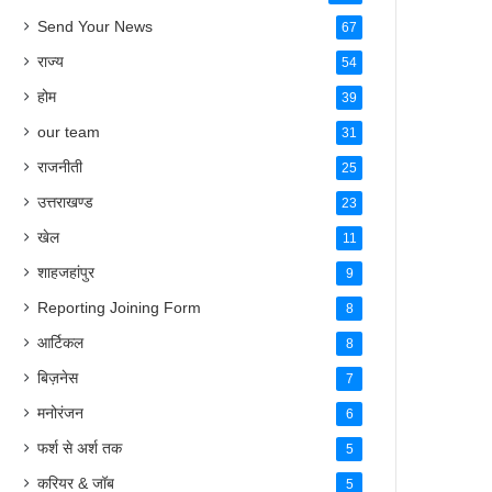
Send Your News
67
राज्य
54
होम
39
our team
31
राजनीती
25
उत्तराखण्ड
23
खेल
11
शाहजहांपुर
9
Reporting Joining Form
8
आर्टिकल
8
बिज़नेस
7
मनोरंजन
6
फर्श से अर्श तक
5
करियर & जॉब
5