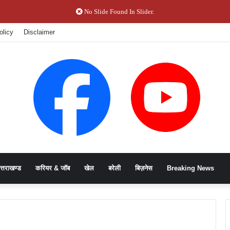
No Slide Found In Slider.
olicy
Disclaimer
त्तराखण्ड
करियर & जॉब
खेल
बरेली
बिज़नेस
Breaking News