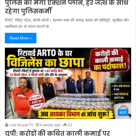
पुलिस का मेगा एक्शन प्लान, हर जत्थे के साथ
रहेगा पुलिसकर्मी
रिपोर्ट: देवेंद्र पटेल, बरेली बरेली। श्रावण मास की कांवड़ यात्रा को शांतिपूर्ण, सुरक्षित और
व्यवस्थित ढंग से संपन्न कराने के…
Read More »
बरेली
Live bharat TV
4 weeks ago
23
यूपी: करोड़ों की कथित काली कमाई पर