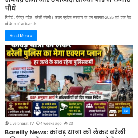
पौधे
रिपोर्ट : देवेंद्र पटेल, बरेली बरेली। उत्तर प्रदेश सरकार के वन महायज्ञ-2026 एवं ‘एक पेड़
माँ के नाम’ अभियान के…
Read More »
देश
Live bharat TV
4 weeks ago
23
Bareilly News: कांवड़ यात्रा को लेकर बरेली