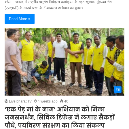
बरेली। जनपद में राष्ट्रीय पशुरोग नियंत्रण कार्यक्रम के तहत खुरपका-मुंहपका रोग
(एफएमडी) के आठवें चरण के टीकाकरण अभियान का बुधवार…
Read More »
देश
Live bharat TV
4 weeks ago
40
‘एक पेड़ मां के नाम’ अभियान को मिला
जनसमर्थन, सिविल डिफेंस ने लगाए सैकड़ों
पौधे, पर्यावरण संरक्षण का लिया संकल्प