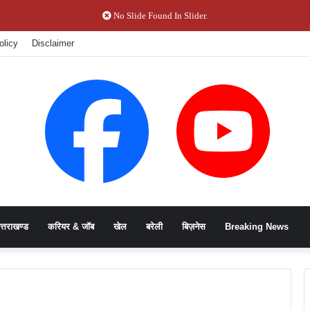
No Slide Found In Slider.
olicy
Disclaimer
त्तराखण्ड
करियर & जॉब
खेल
बरेली
बिज़नेस
Breaking News