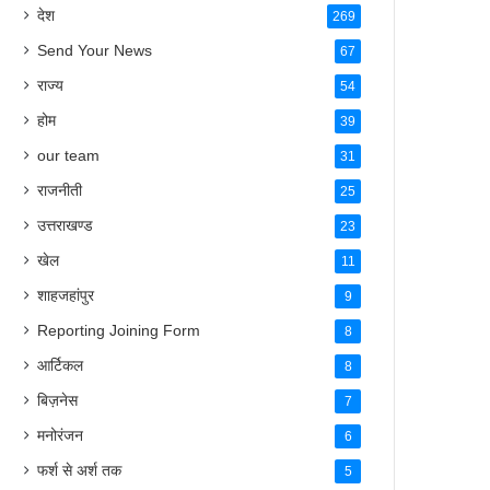
Send Your News
67
राज्य
54
होम
39
our team
31
राजनीती
25
उत्तराखण्ड
23
खेल
11
शाहजहांपुर
9
Reporting Joining Form
8
आर्टिकल
8
बिज़नेस
7
मनोरंजन
6
फर्श से अर्श तक
5
करियर & जॉब
5