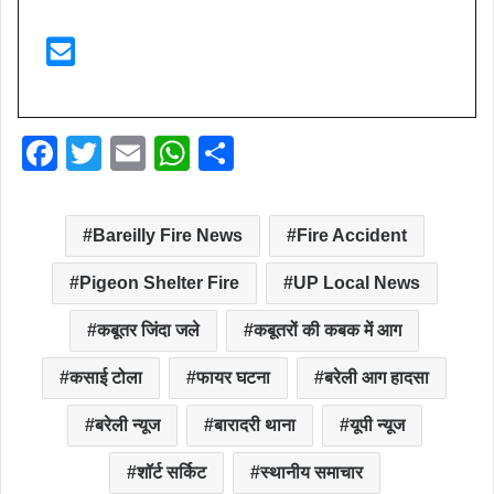
F
T
E
W
S
a
wi
m
h
h
c
tt
ail
at
ar
Bareilly Fire News
Fire Accident
e
er
s
e
Pigeon Shelter Fire
UP Local News
b
A
o
p
कबूतर जिंदा जले
कबूतरों की कबक में आग
o
p
कसाई टोला
फायर घटना
बरेली आग हादसा
k
बरेली न्यूज
बारादरी थाना
यूपी न्यूज
शॉर्ट सर्किट
स्थानीय समाचार