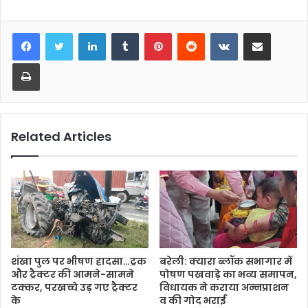
LinkedIn
Tumblr
Pinterest
Reddit
VKontakte
Share via Email
Print
Related Articles
शंखा पुल पर भीषण हादसा…ट्रक
बरेली: क्यारा ब्लॉक सभागार में
और ट्रैक्टर की आमने-सामने
पोषण पखवाड़े का भव्य समापन,
टक्कर, परखच्चे उड़ गए ट्रैक्टर
विधायक ने कराया अन्नप्राशन
के
व की गोद भराई