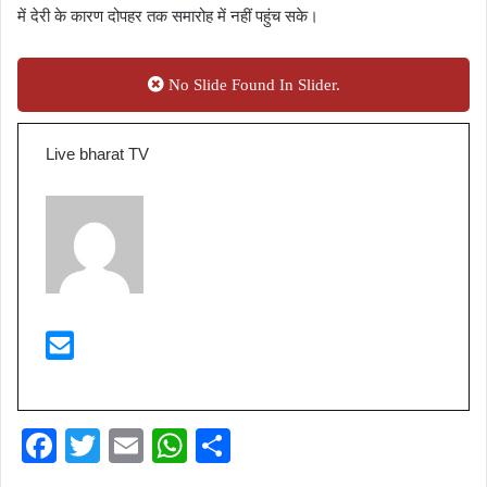
में देरी के कारण दोपहर तक समारोह में नहीं पहुंच सके।
No Slide Found In Slider.
Live bharat TV
F
T
E
W
S
a
wi
m
h
h