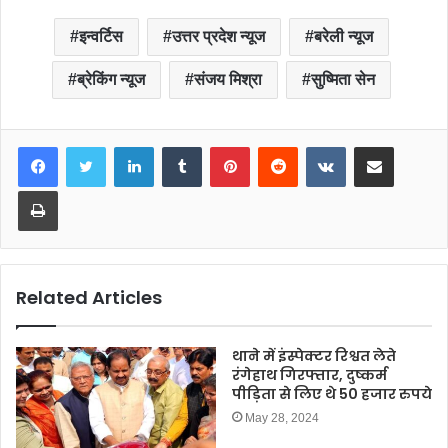
c
tt
ail
at
ar
इन्वर्टिस
उत्तर प्रदेश न्यूज
बरेली न्यूज
e
er
s
e
ब्रेकिंग न्यूज
संजय मिश्रा
सुष्मिता सेन
b
A
o
p
o
p
LinkedIn
Tumblr
Pinterest
Reddit
VKontakte
Share via Email
k
Print
Related Articles
थाने में इंस्पेक्टर रिश्वत लेते
रंगेहाथ गिरफ्तार, दुष्कर्म
पीड़िता से लिए थे 50 हजार रुपये
May 28, 2024