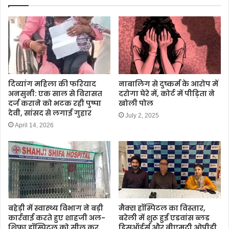
दिव्यांग महिला की फरियाद
नाबालिग से दुष्कर्म के आरोप में
अनसुनी: एक साल से विरासत
दरोगा घेरे में, कोर्ट में पीड़िता ने
दर्ज कराने को भटक रही पुष्पा
खोली पोल
देवी, सांसद से लगाई गुहार
July 2, 2025
April 14, 2026
बहेड़ी में स्वास्थ्य विभाग ने बड़ी
मैक्स हॉस्पिटल का विस्तार,
कार्रवाई करते हुए शाहजी अल-
बरेली में शुरू हुई एडवांस ब्लड
शिफा हॉस्पिटल को सील कर
डिसऑर्डर्स और बीएमटी ओपीडी