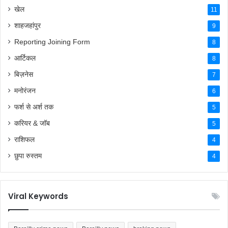
खेल
11
शाहजहांपुर
9
Reporting Joining Form
8
आर्टिकल
8
बिज़नेस
7
मनोरंजन
6
फर्श से अर्श तक
5
करियर & जॉब
5
राशिफल
4
छुपा रुस्तम
4
Viral Keywords