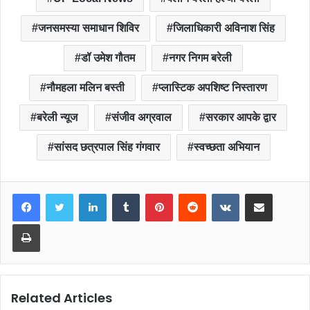
b
A
o
p
जनसमस्या समाधान शिविर
जिलाधिकारी अविनाश सिंह
o
p
डॉ उमेश गौतम
नगर निगम बरेली
k
नौमहला मलिन बस्ती
प्लास्टिक अपशिष्ट निस्तारण
बरेली न्यूज
संजीव अग्रवाल
सरकार आपके द्वार
सांसद छत्रपाल सिंह गंगवार
स्वच्छता अभियान
LinkedIn
Tumblr
Pinterest
Reddit
VKontakte
Share via Email
Print
Related Articles