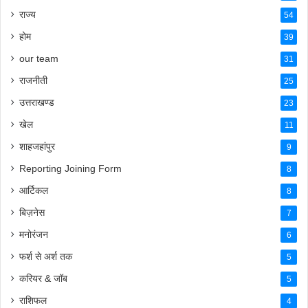
राज्य
54
होम
39
our team
31
राजनीती
25
उत्तराखण्ड
23
खेल
11
शाहजहांपुर
9
Reporting Joining Form
8
आर्टिकल
8
बिज़नेस
7
मनोरंजन
6
फर्श से अर्श तक
5
करियर & जॉब
5
राशिफल
4