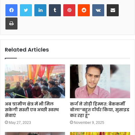
LinkedIn
Tumblr
Pinterest
Reddit
VKontakte
Share via Email
e
er
s
e
b
A
Print
o
p
o
p
k
Related Articles
अब ग्रामीण क्षेत्र में भी मिल
कर्ज ने तोड़ी हिम्मत: बैंककर्मी
सकेगी सस्ती एव अच्छी स्वस्थ
बोला“बहुत टॉर्चर किया, सुसाइड
सेवाएं
कर रहा हूं”
May 27, 2023
November 9, 2025