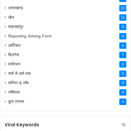
उत्तराखण्ड
23
खेल
11
शाहजहांपुर
9
Reporting Joining Form
8
आर्टिकल
8
बिज़नेस
7
मनोरंजन
6
फर्श से अर्श तक
5
करियर & जॉब
5
राशिफल
4
छुपा रुस्तम
4
Viral Keywords