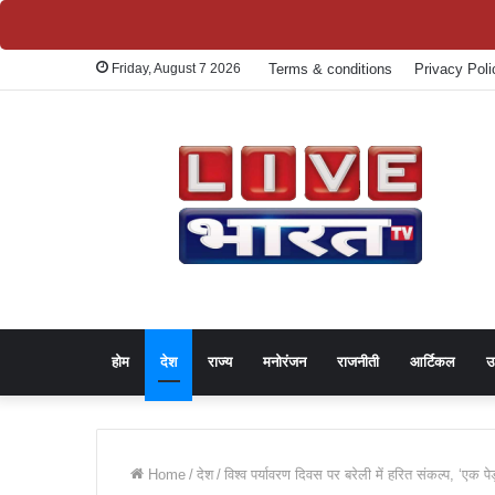
Friday, August 7 2026
Terms & conditions
Privacy Poli
होम
देश
राज्य
मनोरंजन
राजनीती
आर्टिकल
उ
Home
/
देश
/
विश्व पर्यावरण दिवस पर बरेली में हरित संकल्प, ‘एक पे