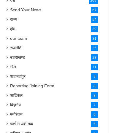
Send Your News
67
राज्य
54
होम
39
our team
31
राजनीती
25
उत्तराखण्ड
23
खेल
11
शाहजहांपुर
9
Reporting Joining Form
8
आर्टिकल
8
बिज़नेस
7
मनोरंजन
6
फर्श से अर्श तक
5
करियर & जॉब
5