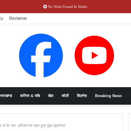
No Slide Found In Slider.
cy
Disclaimer
त्तराखण्ड
करियर & जॉब
खेल
बरेली
बिज़नेस
Breaking News
ड़ मां के नाम’ अभियान के तहत हुआ वृहद वृक्षारोपण