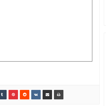
kedIn
Tumblr
Pinterest
Reddit
VKontakte
Share via Email
Print