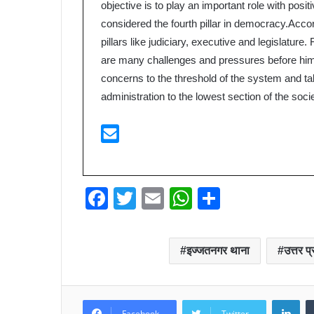
objective is to play an important role with pos
considered the fourth pillar in democracy.Accor
pillars like judiciary, executive and legislature.
are many challenges and pressures before him. 
concerns to the threshold of the system and ta
administration to the lowest section of the soc
F
T
E
W
S
a
wi
m
h
h
c
tt
ail
at
ar
इज्जतनगर थाना
उत्तर प्
e
er
s
e
b
A
Lin
o
p
Facebook
Twitter