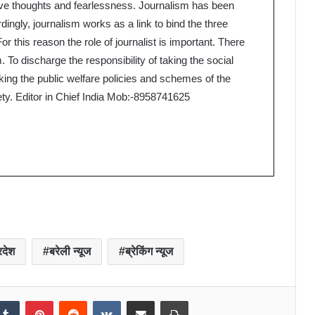
itive thoughts and fearlessness. Journalism has been
dingly, journalism works as a link to bind the three
 For this reason the role of journalist is important. There
To discharge the responsibility of taking the social
king the public welfare policies and schemes of the
iety. Editor in Chief India Mob:-8958741625
रदेश
बरेली न्यूज
ब्रेकिंग न्यूज
kedIn
Tumblr
Pinterest
Reddit
VKontakte
Share via Email
Print