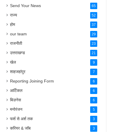
Send Your News
65
राज्य
52
होम
37
our team
29
राजनीती
23
उत्तराखण्ड
21
खेल
9
शाहजहांपुर
7
Reporting Joining Form
6
आर्टिकल
6
बिज़नेस
6
मनोरंजन
5
फर्श से अर्श तक
3
करियर & जॉब
3