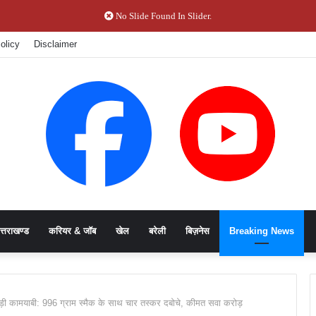
No Slide Found In Slider.
olicy
Disclaimer
त्तराखण्ड
करियर & जॉब
खेल
बरेली
बिज़नेस
Breaking News
 कामयाबी: 996 ग्राम स्मैक के साथ चार तस्कर दबोचे, कीमत सवा करोड़