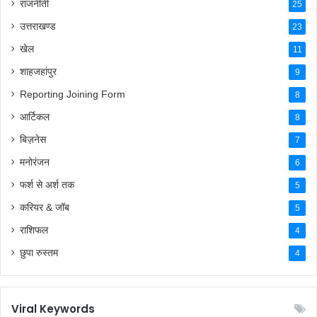
राजनीती
25
उत्तराखण्ड
23
खेल
11
शाहजहांपुर
9
Reporting Joining Form
8
आर्टिकल
8
बिज़नेस
7
मनोरंजन
6
फर्श से अर्श तक
5
करियर & जॉब
5
राशिफल
4
छुपा रुस्तम
4
Viral Keywords