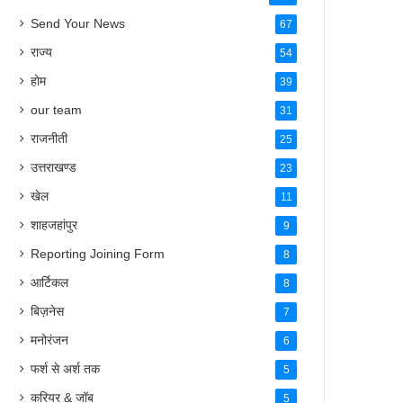
Send Your News
67
राज्य
54
होम
39
our team
31
राजनीती
25
उत्तराखण्ड
23
खेल
11
शाहजहांपुर
9
Reporting Joining Form
8
आर्टिकल
8
बिज़नेस
7
मनोरंजन
6
फर्श से अर्श तक
5
करियर & जॉब
5