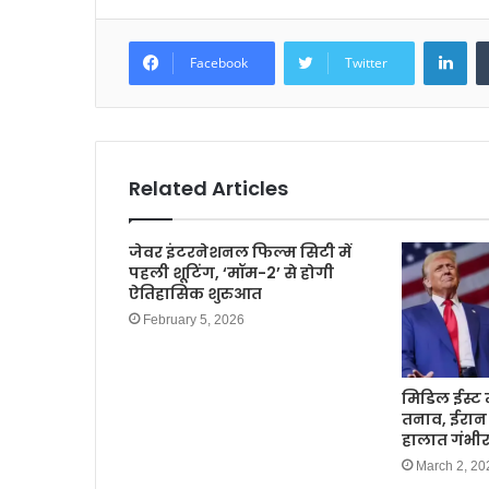
b
A
Lin
o
p
Facebook
Twitter
o
p
k
Related Articles
जेवर इंटरनेशनल फिल्म सिटी में
पहली शूटिंग, ‘मॉम-2’ से होगी
ऐतिहासिक शुरुआत
February 5, 2026
मिडिल ईस्ट म
तनाव, ईरान 
हालात गंभी
March 2, 20