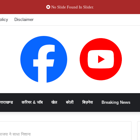
No Slide Found In Slider.
olicy
Disclaimer
त्तराखण्ड
करियर & जॉब
खेल
बरेली
बिज़नेस
Breaking News
, भाजपा ने साधा निशाना