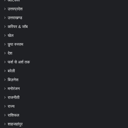
आर्टिकल
उत्तरप्रदेश
उत्तराखण्ड
करियर & जॉब
खेल
छुपा रुस्तम
देश
फर्श से अर्श तक
बरेली
बिज़नेस
मनोरंजन
राजनीती
राज्य
राशिफल
शाहजहांपुर