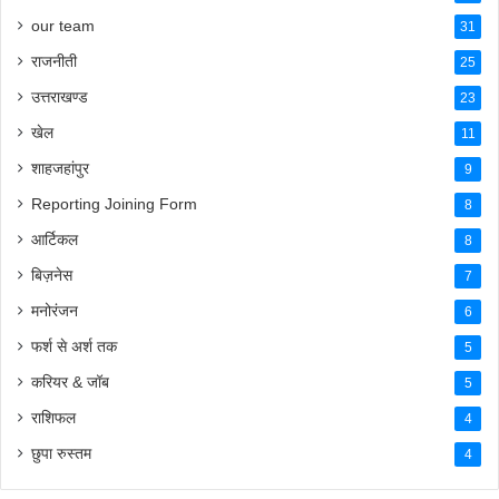
our team
31
राजनीती
25
उत्तराखण्ड
23
खेल
11
शाहजहांपुर
9
Reporting Joining Form
8
आर्टिकल
8
बिज़नेस
7
मनोरंजन
6
फर्श से अर्श तक
5
करियर & जॉब
5
राशिफल
4
छुपा रुस्तम
4