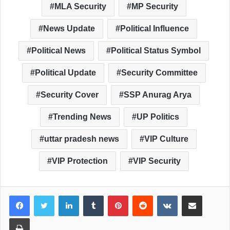
MLA Security
MP Security
News Update
Political Influence
Political News
Political Status Symbol
Political Update
Security Committee
Security Cover
SSP Anurag Arya
Trending News
UP Politics
uttar pradesh news
VIP Culture
VIP Protection
VIP Security
LinkedIn
Tumblr
Pinterest
Reddit
VKontakte
Share via Email
Print