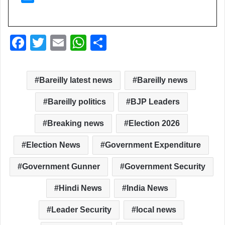
F
T
E
W
S
a
wi
m
h
h
c
tt
ail
at
ar
Bareilly latest news
Bareilly news
e
er
s
e
Bareilly politics
BJP Leaders
b
A
o
p
Breaking news
Election 2026
o
p
Election News
Government Expenditure
k
Government Gunner
Government Security
Hindi News
India News
Leader Security
local news