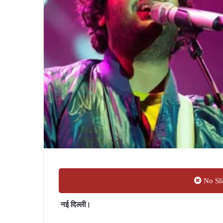
No Sli
नई दिल्ली।