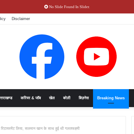
No Slide Found In Slider.
licy
Disclaimer
त्तराखण्ड
करियर & जॉब
खेल
बरेली
बिज़नेस
Breaking News
 से रिटायरमेंट लिया, सलमान खान के साथ हुई थी गलतफहमी