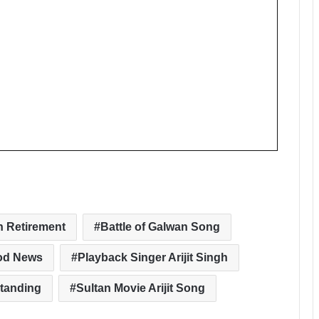
gh Retirement
Battle of Galwan Song
od News
Playback Singer Arijit Singh
standing
Sultan Movie Arijit Song