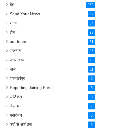
Send Your News
67
राज्य
54
होम
39
our team
31
राजनीती
25
उत्तराखण्ड
23
खेल
11
शाहजहांपुर
9
Reporting Joining Form
8
आर्टिकल
8
बिज़नेस
7
मनोरंजन
6
फर्श से अर्श तक
5
करियर & जॉब
5