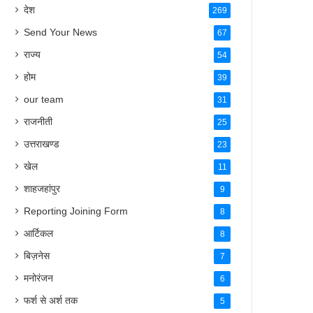
Send Your News
67
राज्य
54
होम
39
our team
31
राजनीती
25
उत्तराखण्ड
23
खेल
11
शाहजहांपुर
9
Reporting Joining Form
8
आर्टिकल
8
बिज़नेस
7
मनोरंजन
6
फर्श से अर्श तक
5
करियर & जॉब
5