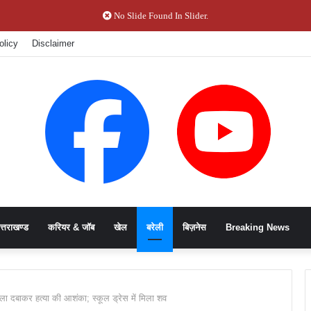
No Slide Found In Slider.
olicy
Disclaimer
त्तराखण्ड
करियर & जॉब
खेल
बरेली
बिज़नेस
Breaking News
गला दबाकर हत्या की आशंका; स्कूल ड्रेस में मिला शव