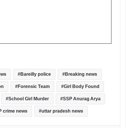
ews
Bareilly police
Breaking news
on
Forensic Team
Girl Body Found
School Girl Murder
SSP Anurag Arya
P crime news
uttar pradesh news