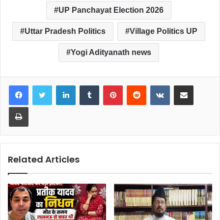
UP Panchayat Election 2026
Uttar Pradesh Politics
Village Politics UP
Yogi Adityanath news
LinkedIn
Tumblr
Pinterest
Reddit
VKontakte
Share via Email
Print
Related Articles