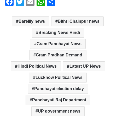
F
T
E
W
S
a
wi
m
h
h
c
tt
ail
at
ar
Bareilly news
Bithri Chainpur news
e
er
s
e
Breaking News Hindi
b
A
o
p
Gram Panchayat News
o
p
Gram Pradhan Demand
k
Hindi Political News
Latest UP News
Lucknow Political News
Panchayat election delay
Panchayati Raj Department
UP government news