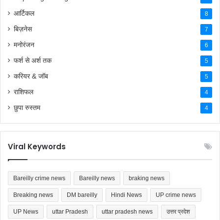
आर्टिकल
8
बिज़नेस
7
मनोरंजन
6
फर्श से अर्श तक
5
करियर & जॉब
5
राशिफल
4
छुपा रुस्तम
4
Viral Keywords
Bareilly crime news
Bareilly news
braking news
Breaking news
DM bareilly
Hindi News
UP crime news
UP News
uttar Pradesh
uttar pradesh news
उत्तर प्रदेश