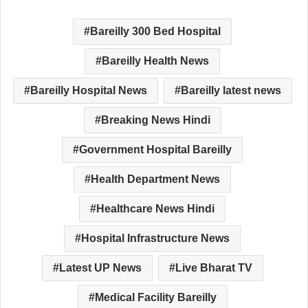
a
wi
m
h
h
c
tt
ail
at
ar
Bareilly 300 Bed Hospital
e
er
s
e
Bareilly Health News
b
A
o
p
Bareilly Hospital News
Bareilly latest news
o
p
Breaking News Hindi
k
Government Hospital Bareilly
Health Department News
Healthcare News Hindi
Hospital Infrastructure News
Latest UP News
Live Bharat TV
Medical Facility Bareilly